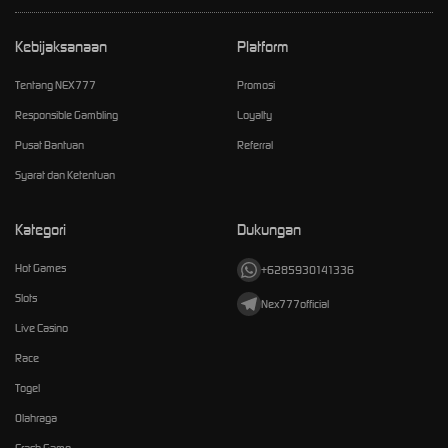
Kebijaksanaan
Platform
Tentang NEX777
Promosi
Responsible Gambling
Loyalty
Pusat Bantuan
Referral
Syarat dan Ketentuan
Kategori
Dukungan
Hot Games
+6285930141336
Slots
Nex777official
Live Casino
Race
Togel
Olahraga
Crash Game