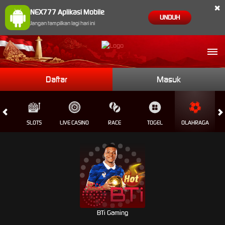
×
NEX777 Aplikasi Mobile
UNDUH
Jangan tampilkan lagi hari ini
Daftar
Masuk
MES
SLOTS
LIVE CASINO
RACE
TOGEL
OLAHRAGA
C
BTi Gaming