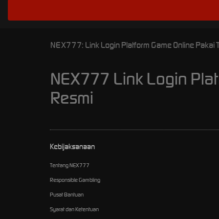
NEX777: Link Login Platform Game Online Pakai 
NEX777 Link Login Plat
Resmi
Kebijaksanaan
Tentang NEX777
Responsible Gambling
Pusat Bantuan
Syarat dan Ketentuan