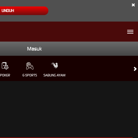
×
UNDUH
Masuk
POKER
E-SPORTS
SABUNG AYAM