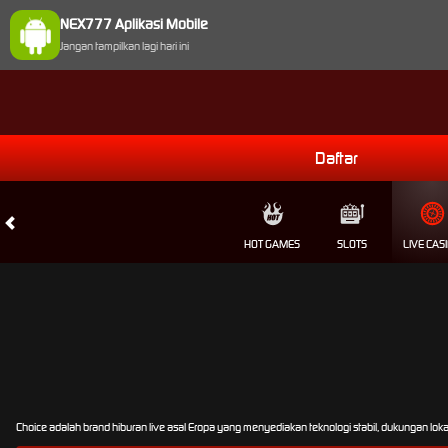
NEX777 Aplikasi Mobile
Jangan tampilkan lagi hari ini
Daftar
HOT GAMES
SLOTS
LIVE CAS
Choice adalah brand hiburan live asal Eropa yang menyediakan teknologi stabil, dukungan loka