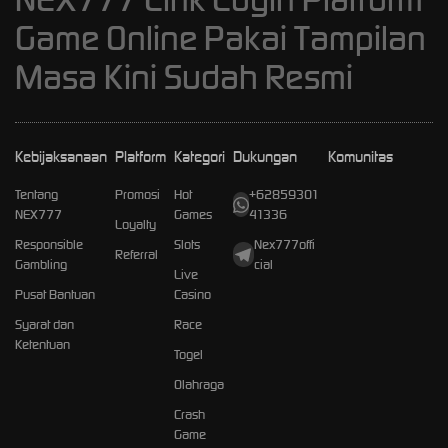
Game Online Pakai Tampilan
Masa Kini Sudah Resmi
Kebijaksanaan
Platform
Kategori
Dukungan
Komunitas
Tentang
Promosi
Hot
+62859301
NEX777
Games
41336
Loyalty
Responsible
Slots
Nex777offi
Referral
Gambling
cial
Live
Pusat Bantuan
Casino
Syarat dan
Race
Ketentuan
Togel
Olahraga
Crash
Game