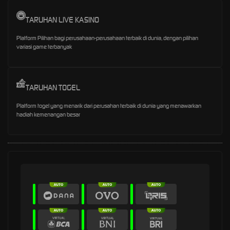
TARUHAN LIVE KASINO
Platform Pilihan bagi perusahaan-perusahaan terbaik di dunia, dengan pilihan
variasi game terbanyak
TARUHAN TOGEL
Platform togel yang menarik dari perusahan terbaik di dunia yang menawarkan
hadiah kemenangan besar