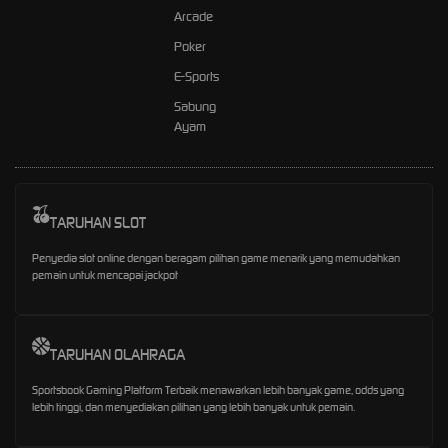
Arcade
Poker
E-Sports
Sabung
Ayam
TARUHAN SLOT
Penyedia slot online dengan beragam pilihan game menarik yang memudahkan
pemain untuk mencapai jackpot
TARUHAN OLAHRAGA
Sportsbook Gaming Platform Terbaik menawarkan lebih banyak game, odds yang
lebih tinggi, dan menyediakan pilihan yang lebih banyak untuk pemain.