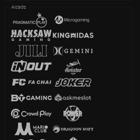
Arcade