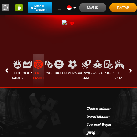
Main di
MASUK
DAFTAR
Telegram
HOT
SLOTS
LIVE
RACE
TOGEL
OLAHRAGA
CRASH
ARCADE
POKER
E-
SABUN
GAMES
CASINO
GAME
SPORTS
AYAM
Choice adalah
brand hiburan
live asal Eropa
yang