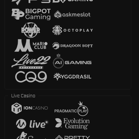
Live Casino