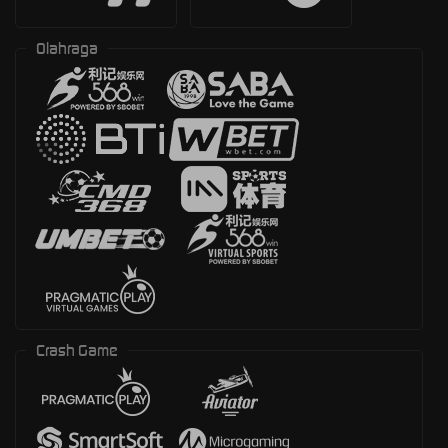
Olahraga
Crash Game