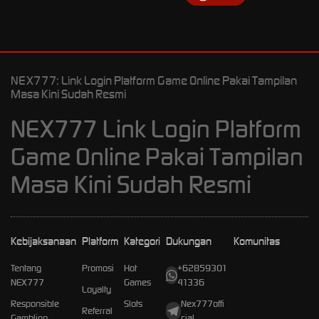
NEX777: Link Login Platform Game Online Pakai Tampilan
Masa Kini Sudah Resmi
NEX777 Link Login Platform
Game Online Pakai Tampilan
Masa Kini Sudah Resmi
Kebijaksanaan
Platform
Kategori
Dukungan
Komunitas
Tentang
Promosi
Hot
+62859301
NEX777
Games
41336
Loyalty
Responsible
Slots
Nex777offi
Referral
Gambling
cial