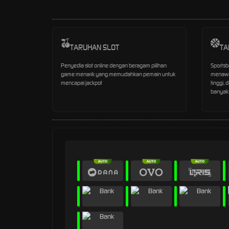
TARUHAN SLOT
TA
Penyedia slot online dengan beragam pilihan
Sportsb
game menarik yang memudahkan pemain untuk
menawar
mencapai jackpot
tinggi,
banyak 