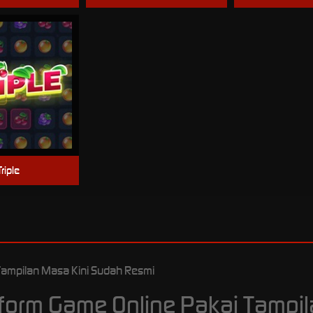
Triple
Tampilan Masa Kini Sudah Resmi
form Game Online Pakai Tampi