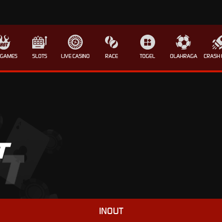
 GAMES
SLOTS
LIVE CASINO
RACE
TOGEL
OLAHRAGA
CRASH
INOUT