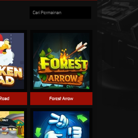
 Road
Forest Arrow