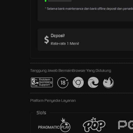
* Selama bank maintenance dan bank offline deposit dan penarik
Deposit
Rata-rata 1 Menit
Tanggung Jawab Bermain
Browser Yang Didukung
Platform Penyedia Layanan
Slots