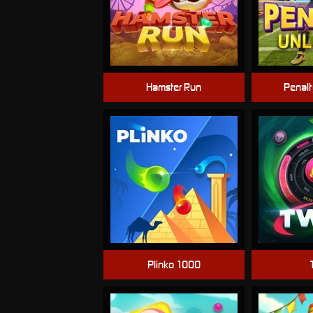
Hamster Run
Penalt
Plinko 1000