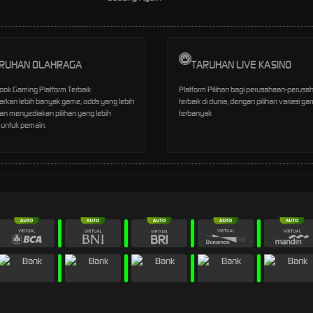
RUHAN OLAHRAGA
TARUHAN LIVE KASINO
ook Gaming Platform Terbaik
Platform Pilihan bagi perusahaan-perusa
kan lebih banyak game, odds yang lebih
terbaik di dunia, dengan pilihan variasi g
 dan menyediakan pilihan yang lebih
terbanyak
untuk pemain.