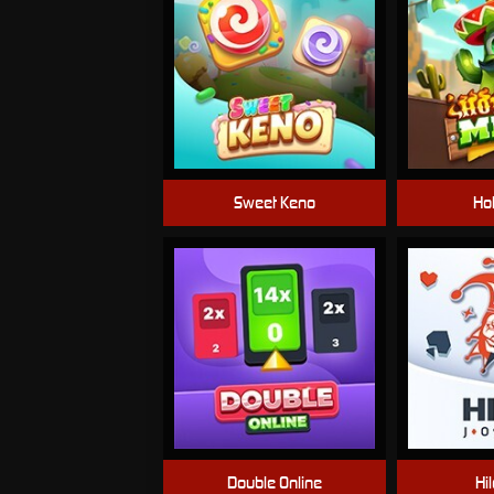
Sweet Keno
Ho
Double Online
Hi