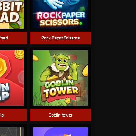
Road
Rock Paper Scissors
ip
Goblin-tower