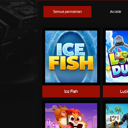
Semua permainan
Arcade
Ice Fish
Luc